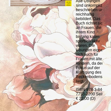
Alle Übungen
sind unkompliziert
beschrieben und
reichhaltig
bebildert. Das
Buch richtet sich
an Frauen, die mit
ihrem Kind
bislang kaum
sportlich aktiv
waren. Die
Übungen eignen
sich auch für
Frauen mit älteren
Kindern, da der
Fokus auf der
Kräftigung des
Beckenbodens
liegt.
ISBN 978-3-8403-
7753-2200 Seiten
€ 22,00 (D)