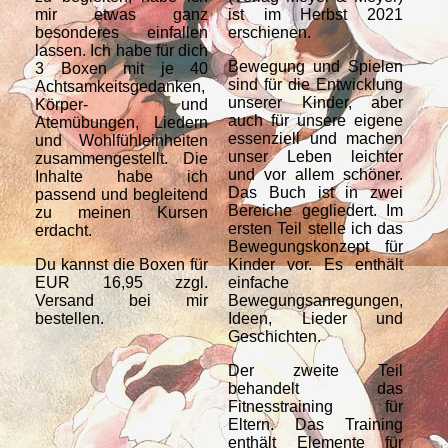
mir etwas ganz
ist im Herbst 2021
ru
besonderes einfallen
erschienen.
Bo
lassen. Ich habe für dich
Far
Bewegung und Spielen
3 Boxen mit je 40
Dir
sind für die Entwicklung
Achtsamkeitsgedanken,
unserer Kinder, aber
Körper- und
auch für unsere eigene
Atemübungen, Liedern
essenziell und machen
und Wohlfühleinheiten
unser Leben leichter
zusammengestellt. Die
und vor allem schöner.
Inhalte habe ich
Das Buch ist in zwei
passend und begleitend
Bereiche gegliedert. Im
zu meinen Kursen
ersten Teil stelle ich das
erdacht.
Bewegungskonzept für
Du kannst die Boxen für
Kinder vor. Es enthält
EUR 16,95 zzgl.
einfache
Versand bei mir
Bewegungsanregungen,
bestellen.
Ideen, Lieder und
Geschichten.
Der zweite Teil
behandelt das
Fitnesstraining für
Eltern. Das Training
enthält Elemente für