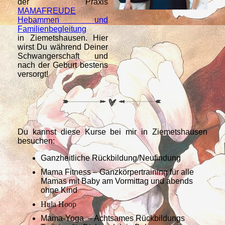
der Praxis
MAMAFREUDE
Hebammen und
Familienbegleitung
in Ziemetshausen. Hier
wirst Du während Deiner
Schwangerschaft und
nach der Geburt bestens
versorgt!
Du kannst diese Kurse bei mir in Ziemetshausen
besuchen:
Ganzheitliche Rückbildung/Neufindung
Mama Fitness – Ganzkörpertraining für alle
Mamas mit Baby am Vormittag und abends
ohne Kind
Hula Hoop
Mama-Yoga – Achtsames Rückbildungs