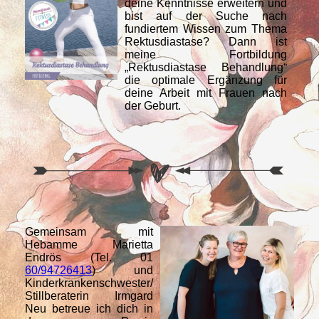
deine Kenntnisse erweitern und
bist auf der Suche nach
fundiertem Wissen zum Thema
Rektusdiastase? Dann ist
meine Fortbildung
„Rektusdiastase Behandlung“
die optimale Ergänzung für
deine Arbeit mit Frauen nach
der Geburt.
Gemeinsam mit
Hebamme Marietta
Endrös (Tel. 01
60/94726413
) und
Kinderkrankenschwester/
Stillberaterin Irmgard
Neu betreue ich dich in