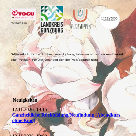
*Affiliate-Link
*Affiliate-Link: Kaufst Du über diesen Link ein, bekomme ich von diesem Einkauf
eine Provision. Für Dich verändert sich der Preis dadurch nicht.
Neuigkeiten
12.11.2026, 19:15
Ganzheitliche Rückbildung/Neufindung (Abendkurs
ohne Kind)