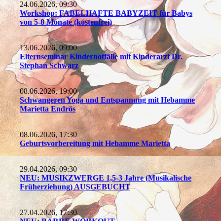
24.06.2026, 09:30
Workshop: FABELHAFTE BABYZEIT für Babys
von 5-8 Monate (kostenfrei)
13.06.2026, 09:00
Elternseminar Kindernotfälle mit Kinderarzt Dr.
Stephan Schwarz
08.06.2026, 19:00
Schwangeren Yoga und Entspannung mit Hebamme
Marietta Endrös
08.06.2026, 17:30
Geburtsvorbereitung mit Hebamme Marietta
29.04.2026, 09:30
NEU: MUSIKZWERGE 1,5-3 Jahre (Musikalische
Früherziehung) AUSGEBUCHT
27.04.2026, 17:30