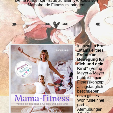
Deine Kinder kannst du zu allen Workouts von
Mamafreude Fitness mitbringen!
In meinem Buch
„Mama-Fitness –
Freude an
Bewegung für
dich und dein
Kind"
(Verlag
Meyer & Meyer),
habe ich mein
Fitnesskonzept
alltagstauglich
beschrieben,
dazu gibt es
Wohlfühleinheiten
und
Atemübungen.