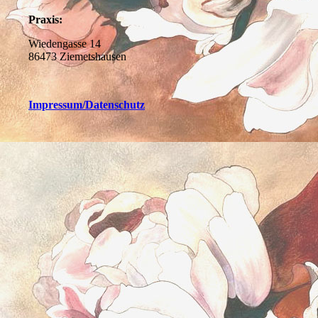
Praxis:
Wiedengasse 14
86473 Ziemetshausen
Impressum
/Datenschutz