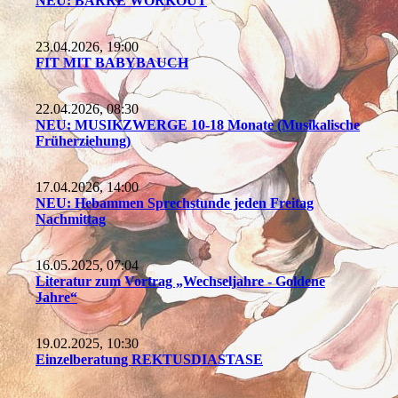
NEU: BARRE WORKOUT
23.04.2026, 19:00
FIT MIT BABYBAUCH
22.04.2026, 08:30
NEU: MUSIKZWERGE 10-18 Monate (Musikalische
Früherziehung)
17.04.2026, 14:00
NEU: Hebammen Sprechstunde jeden Freitag
Nachmittag
16.05.2025, 07:04
Literatur zum Vortrag „Wechseljahre - Goldene
Jahre“
19.02.2025, 10:30
Einzelberatung REKTUSDIASTASE