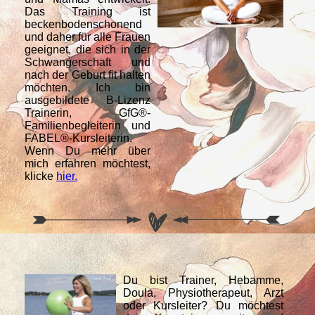
Das Training ist
beckenbodenschonend
und daher für alle Frauen
geeignet, die sich in der
Schwangerschaft und
nach der Geburt fit halten
möchten. Ich bin
ausgebildete B-Lizenz
Trainerin, GfG®-
Familienbegleiterin und
FABEL®-Kursleiterin.
Wenn Du mehr über
mich erfahren möchtest,
klicke
hier.
Du bist Trainer, Hebamme,
Doula, Physiotherapeut, Arzt
oder Kursleiter? Du möchtest