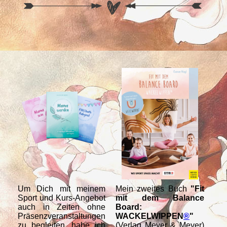
Um Dich mit meinem
Mein zweites Buch
"Fit
Me
Sport und Kurs-Angebot
mit dem Balance
WA
auch in Zeiten ohne
Board:
T
Präsenzveranstaltungen
WACKELWIPPEN
®
"
Re
zu begleiten, habe ich
(Verlag Meyer & Meyer)
Anl