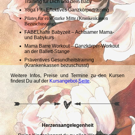
Training für Dich und dein Baby
Yoga Fit - Effektives Ganzkörpertraining
Pilates für eine starke Mitte (Krankenkassen
Bezuschussung)
FABELhafte Babyzeit – Achtsamer Mama-
und Babykurs
Mama Barre Workout – Ganzkörper-Workout
an der Ballett-Stange
Präventives Gesundheitstraining
(Krankenkassen bezuschusst)
Weitere Infos, Preise und Termine zu den Kursen
findest Du auf der
Kursangebot-
Seite
.
Herzensangelegenheit