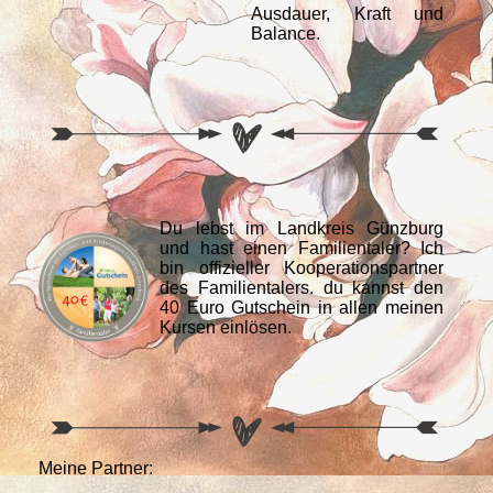
Ausdauer, Kraft und
Balance.
Du lebst im Landkreis Günzburg
und hast einen Familientaler? Ich
bin offizieller Kooperationspartner
des Familientalers. du kannst den
40 Euro Gutschein in allen meinen
Kursen einlösen.
Meine Partner: