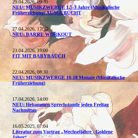
29.04.2026, 09:30
NEU: MUSIKZWERGE 1,5-3 Jahre (Musikalische
Früherziehung) AUSGEBUCHT
27.04.2026, 17:30
NEU: BARRE WORKOUT
23.04.2026, 19:00
FIT MIT BABYBAUCH
22.04.2026, 08:30
NEU: MUSIKZWERGE 10-18 Monate (Musikalische
Früherziehung)
17.04.2026, 14:00
NEU: Hebammen Sprechstunde jeden Freitag
Nachmittag
16.05.2025, 07:04
Literatur zum Vortrag „Wechseljahre - Goldene
Jahre“