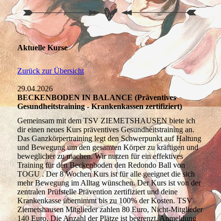
Aktuelle Kurse
Zurück zur Übersicht
29.04.2026
BECKENBODEN IN BALANCE (Präventives
Gesundheitstraining - Krankenkassen zertifiziert)
Gemeinsam mit dem TSV ZIEMETSHAUSEN biete ich
dir einen neues Kurs präventives Gesundheitstraining an.
Das Ganzkörpertraining legt den Schwerpunkt auf Haltung
und Bewegung um den gesamten Körper zu kräftigen und
beweglicher zu machen. Wir nutzen für ein effektives
Training für den Beckenboden den Redondo Ball von
TOGU . Der 8 Wochen Kurs ist für alle geeignet die sich
mehr Bewegung im Alltag wünschen. Der Kurs ist von der
zentralen Prüfstelle Prävention zertifiziert und deine
Krankenkasse übernimmt bis zu 100% der Kosten. TSV
Ziemetshausen Mitglieder zahlen 80 Euro, Nicht-Mitglieder
140 Euro. Die Anzahl der Plätze ist begrenzt. Anmeldung