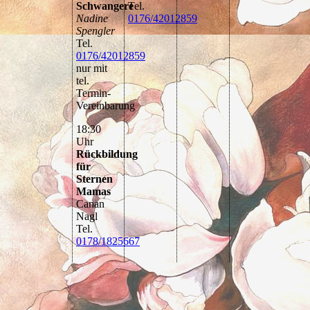
Schwangere
Tel.
Nadine
0176/42012859
Spengler
Tel.
0176/42012859
nur mit
tel.
Termin-
Vereinbarung
18:30
Uhr
Rückbildung
für
Sternen
Mamas
Canan
Nagl
Tel.
0178/1825667