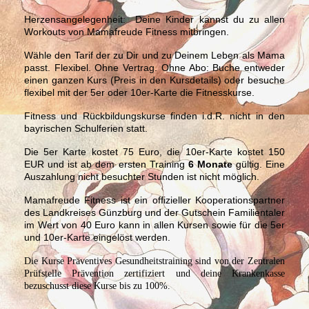
Herzensangelegenheit:
Deine Kinder kannst du zu allen
Workouts von Mamafreude Fitness mitbringen.
Wähle den Tarif der zu Dir und zu Deinem Leben als Mama
passt. Flexibel. Ohne Vertrag. Ohne Abo: Buche entweder
einen ganzen Kurs (Preis in den Kursdetails) oder besuche
flexibel mit der 5er oder 10er-Karte die Fitnesskurse.
Fitness und Rückbildungskurse finden i.d.R. nicht in den
bayrischen Schulferien statt.
Die 5er Karte kostet 75 Euro, die 10er-Karte kostet 150
EUR und ist ab dem ersten Training
6 Monate
gültig. Eine
Auszahlung nicht besuchter Stunden ist nicht möglich.
Mamafreude Fitness ist ein offizieller Kooperationspartner
des Landkreises Günzburg und der Gutschein Familientaler
im Wert von 40 Euro kann in allen Kursen sowie für die 5er
und 10er-Karte eingelöst werden.
Die Kurse Präventives Gesundheitstraining sind von der Zentralen
Prüfstelle Prävention zertifiziert und deine Krankenkasse
bezuschusst diese Kurse bis zu 100%.