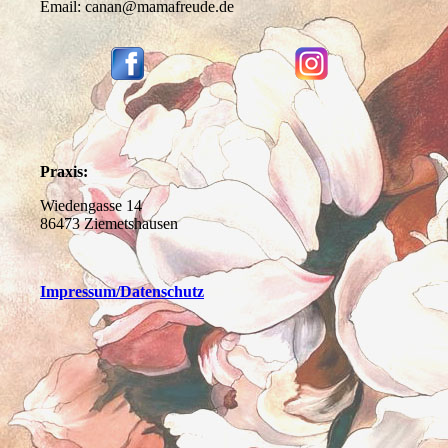
Email: canan@mamafreude.de
Praxis:
Wiedengasse 14
86473 Ziemetshausen
Impressum
/Datenschutz