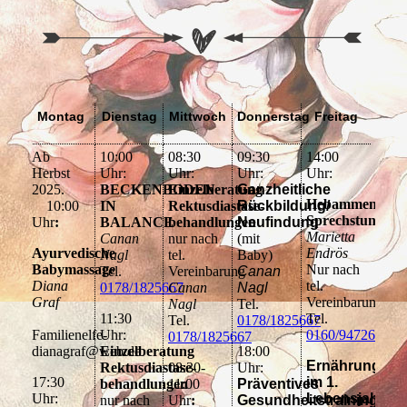
Montag
Dienstag
Mittwoch
Donnerstag
Freitag
Ab
10:00
08:30
09:30
14:00
Herbst
Uhr:
Uhr:
Uhr:
Uhr:
2025.
BECKENBODEN
Einzelberatung
Ganzheitliche
Hebammen
10:00
IN
Rektusdiastase-
Rückbildung/
Sprechstunde
Uhr
:
BALANCE
behandlungen
Neufindung
Marietta
Canan
nur nach
(mit
Ayurvedische
Endrös
Nagl
tel.
Baby)
Babymassage
Nur nach
Tel.
Vereinbarung
Canan
Diana
tel.
0178/1825667
Canan
Nagl
Graf
Vereinbarung
Nagl
Tel.
11:30
Tel.
Tel.
0178/1825667
Familienelfe-
Uhr:
0160/94726413
0178/1825667
dianagraf@web.de
Einzelberatung
18:00
Ernährung
Rektusdiastase-
08:30-
Uhr:
17:30
im 1.
behandlungen
11:00
Präventives
Uhr:
Lebensjahr
nur nach
Uhr
:
Gesundheitstraining