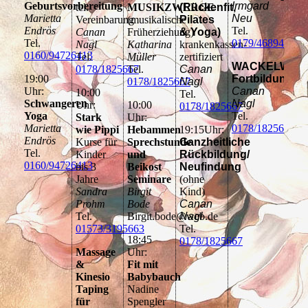
Geburtsvorbereitung
Irmgard
tel.
MUSIKZWERGE
(Rückenfit,
Marietta
Neu
Vereinbarung
(musikalische
Pilates
Endrös
Tel.
Canan
Früherziehung)
& Yoga)
Tel.
0179/4689466
Nagl
Katharina
krankenkassen-
0160/94726413
Tel.
Müller
zertifiziert
WACKELWIPP
0178/1825667
Tel.
Canan
19:00
Fortbildung
0178/1825667
Nagl
Uhr:
Canan
10:00
Tel.
Schwangeren
Nagl
Uhr:
10:00
0178/1825667
Yoga
Tel.
Stark
Uhr:
Marietta
0178/1825667
wie Pippi
Hebammen
19:15Uhr:
Endrös
Kurse für
Sprechstunde
Ganzheitliche
Tel.
Kinder
und
Rückbildung/
0160/94726413
bis 3
Beikost
Neufindung
Jahre
Seminare
(ohne
Sandra
Birgit
Kind)
Prohm
Bode
Canan
Tel.
Birgit.bode@web.de
Nagl
01573/3195663
Tel.
18:45
0178/1825667
Massage
Uhr:
&
Fit mit
Kinesio
Babybauch
Taping
Nadine
für
Spengler