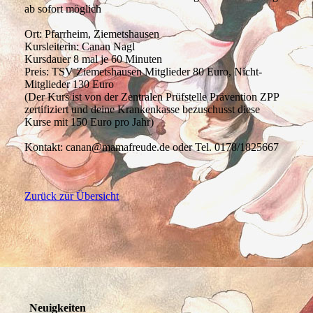
ab sofort möglich
Ort: Pfarrheim, Ziemetshausen
Kursleiterin: Canan Nagl
Kursdauer 8 mal je 60 Minuten
Preis: TSV Ziemetshausen Mitglieder 80 Euro, Nicht-
Mitglieder 130 Euro
(Der Kurs ist von der Zentralen Prüfstelle Prävention ZPP
zertifiziert und deine Krankenkasse bezuschusst diese
Kurse mit 150 Euro pro Jahr)
Kontakt: canan@mamafreude.de oder Tel. 0178/1825667
Zurück zur Übersicht
Neuigkeiten