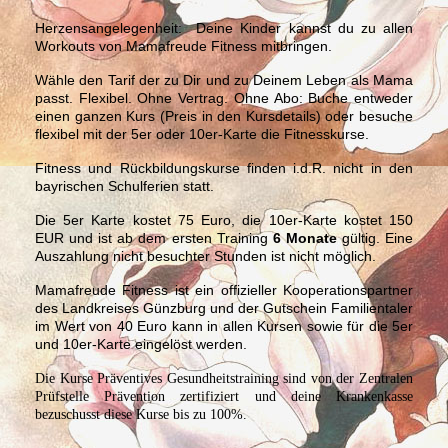
Herzensangelegenheit:
Deine Kinder kannst du zu allen
Workouts von Mamafreude Fitness mitbringen.
Wähle den Tarif der zu Dir und zu Deinem Leben als Mama
passt. Flexibel. Ohne Vertrag. Ohne Abo: Buche entweder
einen ganzen Kurs (Preis in den Kursdetails) oder besuche
flexibel mit der 5er oder 10er-Karte die Fitnesskurse.
Fitness und Rückbildungskurse finden i.d.R. nicht in den
bayrischen Schulferien statt.
Die 5er Karte kostet 75 Euro, die 10er-Karte kostet 150
EUR und ist ab dem ersten Training
6 Monate
gültig. Eine
Auszahlung nicht besuchter Stunden ist nicht möglich.
Mamafreude Fitness ist ein offizieller Kooperationspartner
des Landkreises Günzburg und der Gutschein Familientaler
im Wert von 40 Euro kann in allen Kursen sowie für die 5er
und 10er-Karte eingelöst werden.
Die Kurse Präventives Gesundheitstraining sind von der Zentralen
Prüfstelle Prävention zertifiziert und deine Krankenkasse
bezuschusst diese Kurse bis zu 100%.