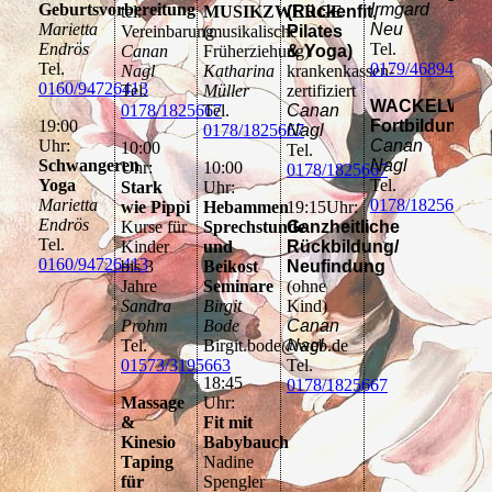
Geburtsvorbereitung
Irmgard
tel.
MUSIKZWERGE
(Rückenfit,
Marietta
Neu
Vereinbarung
(musikalische
Pilates
Endrös
Tel.
Canan
Früherziehung)
& Yoga)
Tel.
0179/4689466
Nagl
Katharina
krankenkassen-
0160/94726413
Tel.
Müller
zertifiziert
WACKELWIPP
0178/1825667
Tel.
Canan
19:00
Fortbildung
0178/1825667
Nagl
Uhr:
Canan
10:00
Tel.
Schwangeren
Nagl
Uhr:
10:00
0178/1825667
Yoga
Tel.
Stark
Uhr:
Marietta
0178/1825667
wie Pippi
Hebammen
19:15Uhr:
Endrös
Kurse für
Sprechstunde
Ganzheitliche
Tel.
Kinder
und
Rückbildung/
0160/94726413
bis 3
Beikost
Neufindung
Jahre
Seminare
(ohne
Sandra
Birgit
Kind)
Prohm
Bode
Canan
Tel.
Birgit.bode@web.de
Nagl
01573/3195663
Tel.
18:45
0178/1825667
Massage
Uhr:
&
Fit mit
Kinesio
Babybauch
Taping
Nadine
für
Spengler