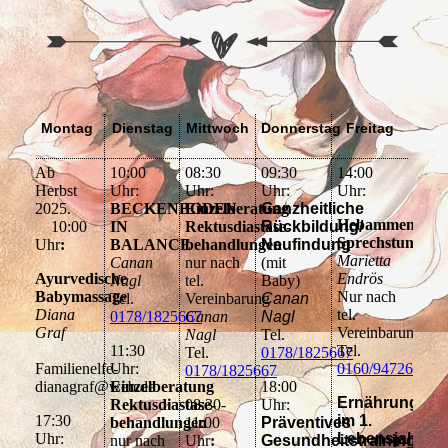
Montag
Dienstag
Mittwoch
Donnerstag
Freitag
Ab
10:00
08:30
09:30
14:00
Herbst
Uhr:
Uhr:
Uhr:
Uhr:
2025.
BECKENBODEN
Einzelberatung
Ganzheitliche
Hebammen
10:00
IN
Rektusdiastase-
Rückbildung/
Sprechstunde
Uhr
:
BALANCE
behandlungen
Neufindung
Marietta
Canan
nur nach
(mit
Ayurvedische
Endrös
Nagl
tel.
Baby)
Babymassage
Nur nach
Tel.
Vereinbarung
Canan
Diana
tel.
0178/1825667
Canan
Nagl
Graf
Vereinbarung
Nagl
Tel.
11:30
Tel.
Tel.
0178/1825667
Familienelfe-
Uhr:
0160/94726413
0178/1825667
dianagraf@web.de
Einzelberatung
18:00
Ernährung
Rektusdiastase-
08:30-
Uhr:
17:30
im 1.
behandlungen
11:00
Präventives
Uhr:
Lebensjahr
nur nach
Uhr
:
Gesundheitstraining