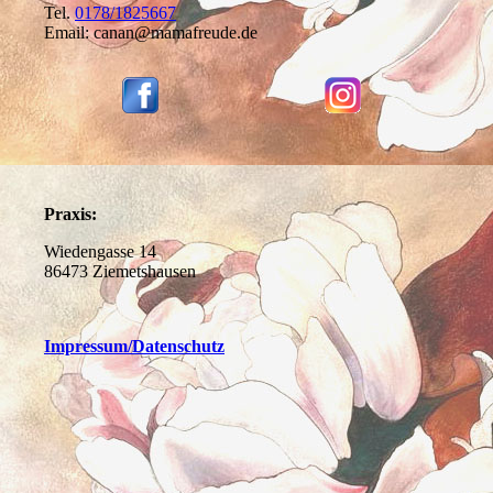
Tel.
0178/1825667
Email: canan@mamafreude.de
Praxis:
Wiedengasse 14
86473 Ziemetshausen
Impressum
/Datenschutz