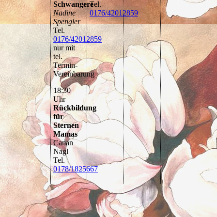
Schwangere
Tel.
Nadine
0176/42012859
Spengler
Tel.
0176/42012859
nur mit
tel.
Termin-
Vereinbarung
18:30
Uhr
Rückbildung
für
Sternen
Mamas
Canan
Nagl
Tel.
0178/1825667