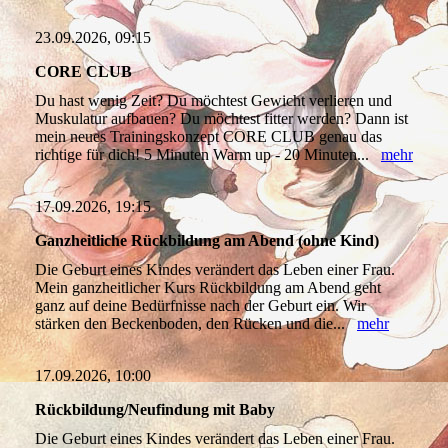
23.09.2026, 09:15
CORE CLUB
Du hast wenig Zeit? Du möchtest Gewicht verlieren und
Muskulatur aufbauen? Du möchtest fitter werden? Dann ist
mein neues Trainingskonzept CORE CLUB genau das
richtige für dich! 5 Minuten Warm up - 20 Minuten...
mehr
17.09.2026, 19:15
Ganzheitliche Rückbildung am Abend (ohne Kind)
Die Geburt eines Kindes verändert das Leben einer Frau.
Mein ganzheitlicher Kurs Rückbildung am Abend geht
ganz auf deine Bedürfnisse nach der Geburt ein. Wir
stärken den Beckenboden, den Rücken und die...
mehr
17.09.2026, 10:00
Rückbildung/Neufindung mit Baby
Die Geburt eines Kindes verändert das Leben einer Frau.