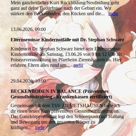
Mein ganzheitlicher Kurs Rückbildung/Neufindung geht
ganz auf deine Bedürfnisse nach der Geburt ein. Wir
stärken den Beckenboden, den Rücken und die...
mehr
13.06.2026, 09:00
Elternseminar Kindernotfälle mit Dr. Stephan Schwarz
Kinderarzt Dr. Stephan Schwarz bietet sein Elternseminar
Kindernotfälle am Samstag, 13.06.26 von 9 bis 12 Uhr als
Präsenzveranstaltung im Pfarrheim Ziemtshausen an. Hier
erfahren Eltern alles rund um...
mehr
29.04.2026, 10:00
BECKENBODEN IN BALANCE (Präventives
Gesundheitstraining - Krankenkassen zertifiziert)
Gemeinsam mit dem TSV ZIEMETSHAUSEN biete ich
dir einen neues Kurs präventives Gesundheitstraining an.
Das Ganzkörpertraining legt den Schwerpunkt auf Haltung
und Bewegung um den gesamten Körper zu
kräftigen...
mehr