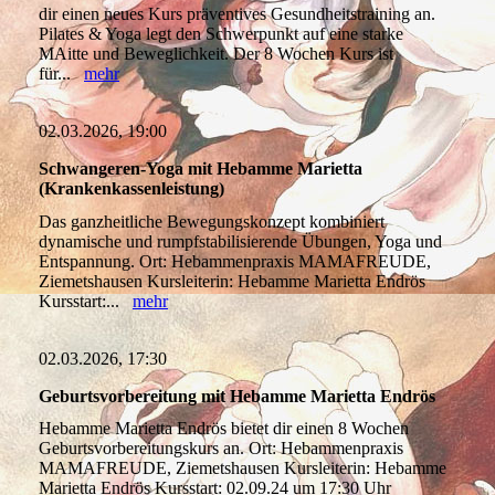
dir einen neues Kurs präventives Gesundheitstraining an.
Pilates & Yoga legt den Schwerpunkt auf eine starke
MAitte und Beweglichkeit. Der 8 Wochen Kurs ist
für...
mehr
02.03.2026, 19:00
Schwangeren-Yoga mit Hebamme Marietta
(Krankenkassenleistung)
Das ganzheitliche Bewegungskonzept kombiniert
dynamische und rumpfstabilisierende Übungen, Yoga und
Entspannung. Ort: Hebammenpraxis MAMAFREUDE,
Ziemetshausen Kursleiterin: Hebamme Marietta Endrös
Kursstart:...
mehr
02.03.2026, 17:30
Geburtsvorbereitung mit Hebamme Marietta Endrös
Hebamme Marietta Endrös bietet dir einen 8 Wochen
Geburtsvorbereitungskurs an. Ort: Hebammenpraxis
MAMAFREUDE, Ziemetshausen Kursleiterin: Hebamme
Marietta Endrös Kursstart: 02.09.24 um 17:30 Uhr